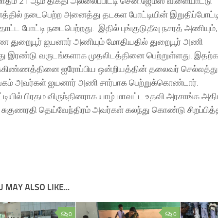
ாதம் 21 ஆம் திகதி அல்லைப்பிட்டி சென்.ஜேம்ஸ் விளையாட்டு
்தில் நடைபெற்ற அனைத்து தடகள போட்டியின் இறுதிப்போட்
10528954/
ாட்ட போட்டி நடைபெற்றது. இதில் புங்குடுதீவு நசரத் அணியும்,
துறையூர் ஐயனார் அணியும் மோதியதில் துறையூர் அணி
்து இரண்டு வருடங்களாக முதலிடத்தினை பெற்றுள்ளது. இதற்
க்கிண்ணத்தினை ஐரோப்பிய ஒன்றியத்தின் தலைவர் செல்லத்த
ங்கம் அவர்கள் ஐயனார் அணி சார்பாக பெற்றுக்கொண்டார்.
டியில் பிரதம விருந்தினராக யாழ்.மாவட்ட உதவி அரசாங்க அதிப
 சுகுணரதி தெய்வேந்திரம் அவர்கள் கலந்து கொண்டு சிறப்பித்த
 MAY ALSO LIKE...
0
0