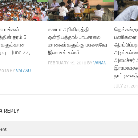
 மக்கள்
கனடா அபிவிருத்தி
தெங்கங்கு
்தின் தரம் 5
ஒன்றியத்தால் பாடசாலை
பணிகளை
்களுக்கான
மாணவர்களுக்கு மாலைநேர
ஆரம்பிப்ப
வு – June 22,
இலவசக் கல்வி.
அடிக்கல்ல
அமைச்சர்
FEBRUARY 19, 2018
BY
VANAN
இராமநாதன
 2018
BY
VALASU
நாட்டிவைத்
JULY 21, 20
A REPLY
ent