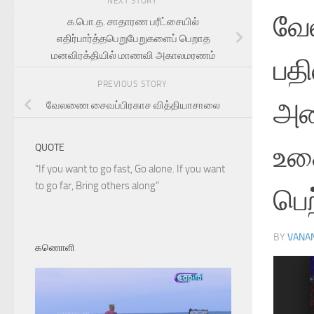
NEXT STORY
வே
க.பொ.த. சாதாரண பரீட்சையில்
எதிர்பார்த்தபெறுபேறுகளைப் பெறாத
மனவிரக்தியில் மாணவி அகாலமரணம்
பதி
PREVIOUS STORY
அண
வேலணை சைவப்பிரகாச வித்தியாசாலை
உதை
QUOTE
“If you want to go fast, Go alone. If you want
to go far, Bring others along”
பெற
BY
VANA
கணொளி
ext