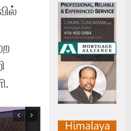
ில்
்ற
ி
ி.