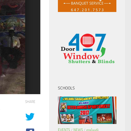
SCHOOLS
SHARE
்
EVENTS
/
NEWS
/
சரஸ்வதி