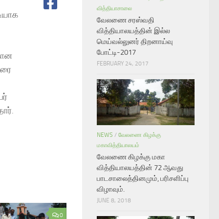
வித்தியாசாலை
டியாக
வேலணை சரஸ்வதி
வித்தியாலயத்தின் இல்ல
மெய்வல்லுனர் திறனாய்வு
போட்டி-2017
கான
FEBRUARY 24, 2017
ுரை
ர்
ார்.
NEWS
/
வேலணை கிழக்கு
மகாவித்தியாலயம்
வேலணை கிழக்கு மகா
வித்தியாலயத்தின் 72 ஆவது
பாடசாலைத்தினமும், பரிசளிப்பு
விழாவும்.
JUNE 8, 2018
0