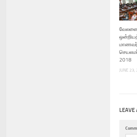
வேலணை
ஒன்றியத
மாணவர
செயலமர்
2018
JUNE 23,
LEAVE 
Comm