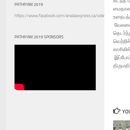
கடந்த ம
PATHIYAM 2019
மைதானத
https://www.facebook.com/analaiexpress.ca/videos/6022890
உதைபந்த
வேலணை 
தெடர்ந
PATHIYAM 2019 SPONSORS
வெற்றி
காசிலி
இப்போட்
திருமதி
YOU