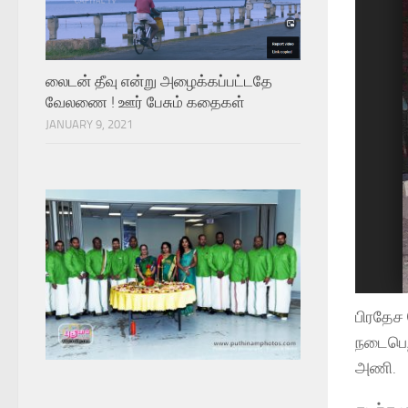
லைடன் தீவு என்று அழைக்கப்பட்டதே
வேலணை ! ஊர் பேசும் கதைகள்
JANUARY 9, 2021
1
2
பிரதேச
நடைபெற்
அணி.