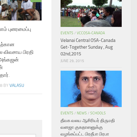
ளம் புனரமைப்பு
EVENTS
/
VCCOSA-CANADA
Velanai Central OSA-Canada
தற்கான
Get-Together Sunday , Aug
ை விவசாய பிரதி
02nd,2015
 அங்கஜன்
JUNE 29, 2015
்
தார்.
18
BY
VALASU
EVENTS
/
NEWS
/
SCHOOLS
தீவக வலய ஆசிரியர் திருமதி
வனஜா குகதாஸனுக்கு
வழங்கப்பட்ட பிரதீபா பிரபா