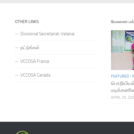
OTHER LINKS
வேலணை மக்க
Divisional Secretariat-Velanai
தட்டுங்கள்
VCCOSA France
VCCOSA Canada
FEATURED
/
பொறியியல்
மடிக்கணின
APRIL 25, 20