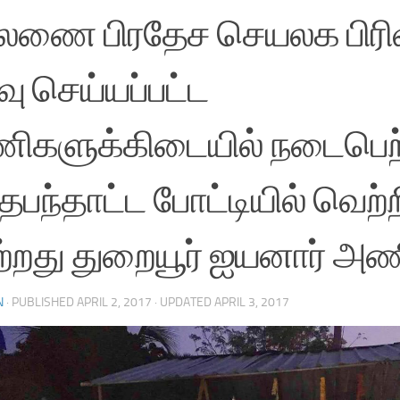
லணை பிரதேச செயலக பிரிவ
வு செய்யப்பட்ட
ிகளுக்கிடையில் நடைபெற
பந்தாட்ட போட்டியில் வெற்ற
்றது துறையூர் ஐயனார் அண
N
· PUBLISHED
APRIL 2, 2017
· UPDATED
APRIL 3, 2017