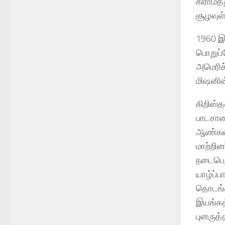
கிராமத
சூழவுள்
1960 இ
பொறுப்
அமெரிக்
மிஷனின
கிறிஸ்
பாடசால
ஆண்கள்
மாற்றின
நடைபெற்
யாழ்ப்ப
தொடங்க
இயங்கத
புனருத