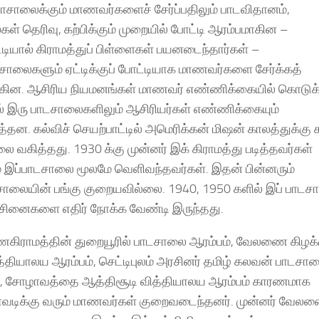
யாசாலைக்கும் மாணவர்களைச் சேர்ப்பதிலும் பாடவிதானம்,
10528954/
கள் தெரிவு, கற்பிக்கும் முறையில் போட்டி ஆரம்பமாகின –
டியால் கிராமத்துப் பிள்ளைகள் பயனடைந்தார்கள் –
சாலைகளும் ஏட்டிக்குப் போட்டியாக மாணவர்களை சேர்க்கத்
ின. ஆசிரிய நியமனங்கள் மாணவர் எண்ணிக்கையில் கொடுக்
ல் இரு பாடசாலைகளிலும் ஆசிரியர்கள் எண்ணிக்கையும்
்தன. கல்விச் செயற்பாட்டில் அமெரிக்கன் மிஷன் காலத்துக்கு 
ை வகித்தது. 1930 க்கு முன்னர் இக் கிராமத்து படித்தவர்கள்
் இப்பாடசாலை மூலமே வெளிவந்தவர்கள். இதன் பின்னரும்
சாலையின் பங்கு குறையவில்லை. 1940, 1950 களில் இப் பாட
ச்சினைகளை எதிர் நோக்க வேண்டி இருந்தது.
ிராமத்தின் துறையூரில் பாடசாலை ஆரம்பம், வேலணை கிழக்
்தியாலய ஆரம்பம், செட்டிபுலம் அரசினர் தமிழ் கலவன் பாடசா
், சோழாவத்தை ஆத்திசூடி வித்தியாலய ஆரம்பம் காரணமாக
வடிக்கு வரும் மாணவர்கள் குறைவடைந்தனர். முன்னர் வேல