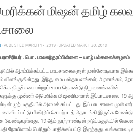
ெரிக்கன் மிஷன் தமிழ் கல
டசாலை
N
· PUBLISHED
MARCH 17, 2019
· UPDATED
MARCH 30, 2019
ேராசிரியர் . பொ . பாலசுந்தரம்பிள்ளை – யாழ் பல்கலைக்கழகம்
குதியில் ஆரம்பிக்கப்பட்ட பாடசாலைகளுள் முன்னோடியாக இக்க
ம் விளங்குகின்றது. இந்து சமய ஸ்தாபனங்கள், அரசாங்கம், ற
ிக்க திருச்சபை மற்றும் சமய தொண்டு நிறுவனங்களின்
ிகளுக்கு முன்னர் அமெரிக்க மிஷனரிமாரால் இப்பாடசாலை 19 ஆ
்டின் முற் பகுதியில் அமைக் கப்பட்டது. இப் பாடசாலை முன் னர்
 கைவிடப்பட்டு மீண்டும் செயற்படத் தொடங்கி இருக்க வேண்டு
த வேண்டியுள்ளது. 19 ஆம் நூற்றாண்டின் நடுப்பகுதியில் வ
ேதி நோயினால் பெரிதும் பாதிக்கப்பட்டு இருந்தது. வங்களாவட