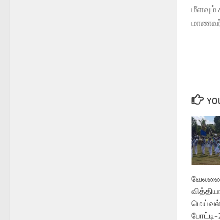
மீளவும்
மாணவர்
YOU
வேலணை 
வித்திய
மெய்வல்
போட்டி