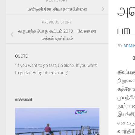
NEXT STORY
அம
பண்டிதர் சோ. தியாகராசபிள்ளை
PREVIOUS STORY
பா
வருடாந்த பொது கூட்டம் 2019 – வேலணை
மக்கள் ஒன்றியம்
BY
ADMI
QUOTE
ப
“If you want to go fast, Go alone. If you want
தீவுப்ப
to go far, Bring others along”
நிறுவன
கத்தோல
முயற்ச
கணொளி
நூற்றாண
இயங்கி,
என கரு
வாந்திப