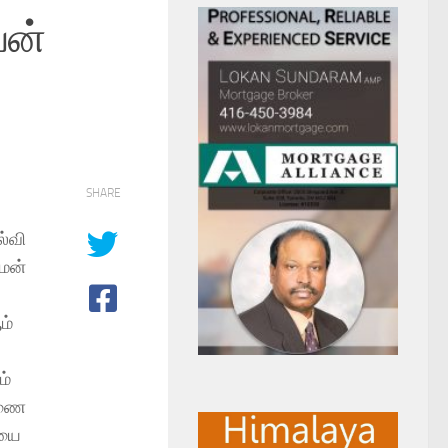
வன்
SHARE
ல்வி
ோமன்
ம்
ம்
ேலணை
ியை