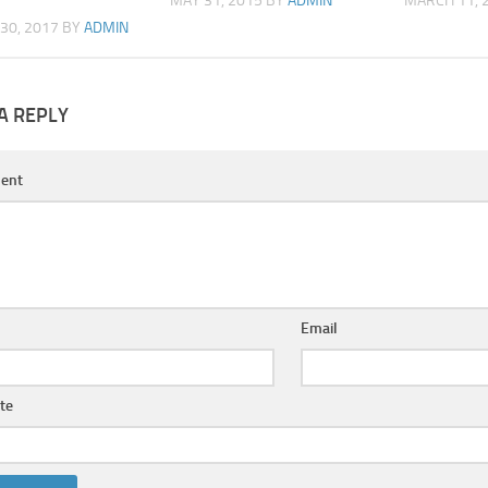
MAY 31, 2015
BY
ADMIN
MARCH 11, 
30, 2017
BY
ADMIN
A REPLY
ent
Email
te