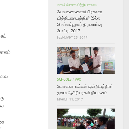
சைவப்பிரகாச வித்தியாசாலை
வேலணை சைவப்பிரகாசா
வித்தியாலயத்தின் இல்ல
மெய்வல்லுனர் திறனாய்வு
போட்டி-2017
கப்
FEBRUARY 25, 2017
காலம்
சாலை
SCHOOLS
/
VPO
வேலணை மக்கள் ஒன்றியத்தின்
மூலம் ஆசிரியர்கள் நியமனம்
கு
MARCH 11, 2017
லை
ணை