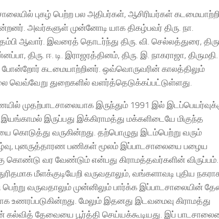
ாலையில் புகழ் பெற்ற பல அதிபர்கள், ஆசிரியர்கள் கடமையாற்ற
ன்றனர். அவர்களுள் முன்னோடி யாக திகழ்பவர் திரு. நா.
பி ஆவார். இவரைத் தொடர்ந்து திரு. வி. செல்லத்துரை, திரு
னப்பா, திரு. ஈ. டி. இராஜரத்தினம், திரு. இ. நாகராஜா, திருமதி.
 போன்றோர் கடமையாற்றினர். ஒவ்வொருவரின் காலத்திலும்
ை வெவ்வேறு துறைகளில் வளர்த்தெடுக்கப்பட்டுள்ளது.
ில் முதற்பாடசாலையாக இருந்தும் 1991 இல் இடப்பெயர்வுக்க
் இயங்காமல் இருப்பது இக்கிராமத்து மக்களிடையே மிகுந்த
 கொடுத்து வருகின்றது. தற்பொழுது இடம்பெற்று வரும்
ாழ்வு, புனருத்தாரண பணிகள் மூலம் இப்பாடசாலையை பழைய
ு கொண்டு வர வேண்டும் என்பது கிராமத்தவர்களின் விருப்பம்.
துரிதமாக மீளக்குடியேறி வருவதாலும், வங்களாவடி புதிய நகரா
ி பெற்று வருவதாலும் முன்னிலும் பார்க்க இப்பாடசாலையின் த
ாக உணரப்படுகின்றது. மேலும் இதனது இடவமைவு கிராமத்து
ன் கல்வித் தேவையை பூர்த்தி செய்யக்கூடியது. இப் பாடசால