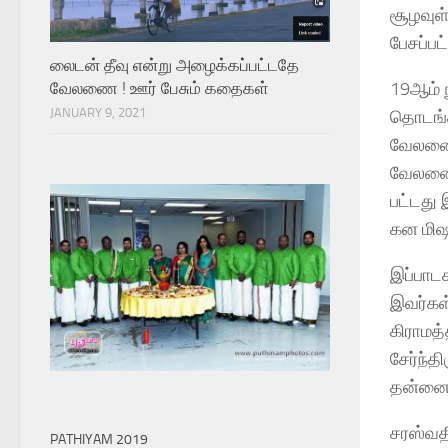
சூழவுள
பேசப்ப
லைடன் தீவு என்று அழைக்கப்பட்டதே
19ஆம் ந
வேலணை ! ஊர் பேசும் கதைகள்
JANUARY 9, 2021
தொடங்க
வேலணை 
வேலணை 
பட்டது 
கன மிஷ
இப்பாடச
இவர்கள
கிராமத்
சேர்ந்த
தன்னை 
சரஸ்வத
PATHIYAM 2019