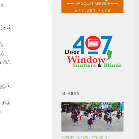
ாக
ங்கத்
்.
ப்
ெரிக்
தும்,
SCHOOLS
்தில்
்
EVENTS
/
NEWS
/
SCHOOLS
/