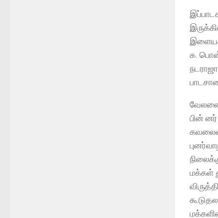
இப்பாடச
இருக்கி
இளையதம்
க. பொன்
நடராஜா
பாடசால
வேலணைய
பின் னர
கவலையை
புனர்வ
நிலைக்க
மக்கள் 
விருத்த
கூடுதல
மக்களி