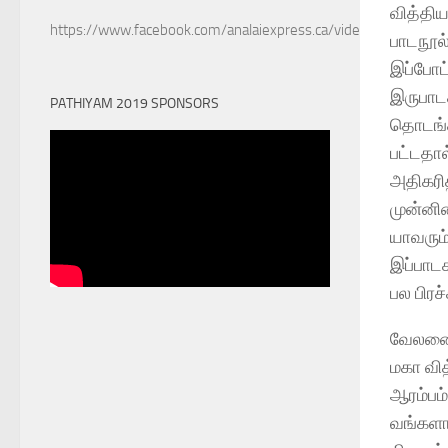
வித்தி
https://www.facebook.com/analaiexpress.ca/videos/6022890
பாடநூல்
இப்போட்
இருபாட
PATHIYAM 2019 SPONSORS
தொடங்க
பட்டதா
அதிகரித
முன்னில
யாவரும
இப்பாட
பல பிர
வேலணைக
மகா வித
ஆரம்பம
வங்களா