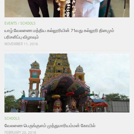
EVENTS
/
SCHOOLS
யாழ்.வேலணை மத்திய கல்லூரியின் 71வது கல்லூரி தினமும்
பரிசளிப்பு விழாவும்
NOVEMBER 11, 2016
SCHOOLS
வேலணை பெருங்குளம் முத்துமாரியம்மன் கோயில்
FEBRUARY 20, 2016