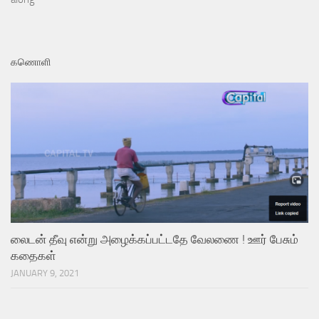
கணொளி
லைடன் தீவு என்று அழைக்கப்பட்டதே வேலணை ! ஊர் பேசும்
கதைகள்
JANUARY 9, 2021