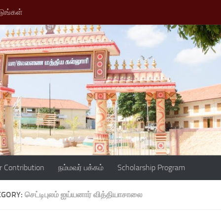
டுங்கள்
r Contribution
நம்மவர் பக்கம்
Scholarship Program
EGORY:
செட்டிபுலம் ஐய்யனார் வித்தியாசாலை