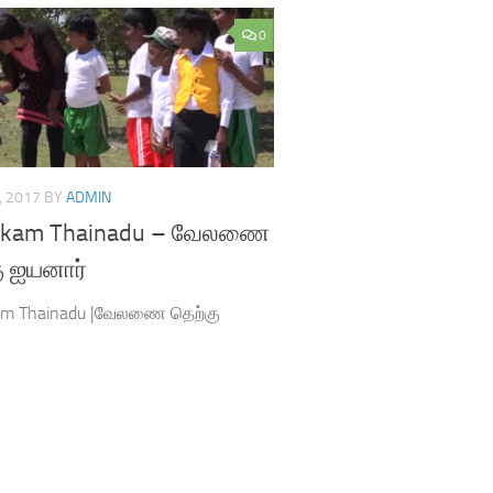
0
, 2017
BY
ADMIN
kkam Thainadu – வேலணை
ு ஐயனார்
am Thainadu |வேலணை தெற்கு