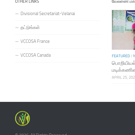
OTHER LINKS
வேலணை மக்க
Divisional Secretariat-Velanai
தட்டுங்கள்
VCCOSA France
VCCOSA Canada
FEATURED
/
பொறியியல்
மடிக்கணின
APRIL 25, 20