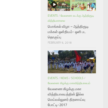
EVENTS
/
வேலணை வடக்கு ஆத்திசூடி
வித்தியாசாலை
பொங்கல் விழா – ஆத்திசூடி
மக்கள் ஒன்றியம்- ஒளி பட
தொகுப்பு
FEBRUARY 6, 2018
EVENTS
/
NEWS
/
SCHOOLS
/
வேலணை கிழக்கு மகாவித்தியாலயம்
வேலணை கிழக்கு மகா
வித்தியாலயத்தின் இல்ல
மெய்வல்லுனர் திறனாய்வு
போட்டி-2017