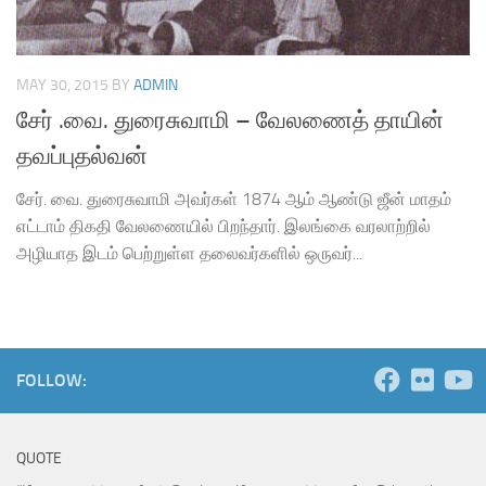
MAY 30, 2015
BY
ADMIN
சேர் .வை. துரைசுவாமி – வேலணைத் தாயின்
தவப்புதல்வன்
சேர். வை. துரைசுவாமி அவர்கள் 1874 ஆம் ஆண்டு ஜீன் மாதம்
எட்டாம் திகதி வேலணையில் பிறந்தார். இலங்கை வரலாற்றில்
அழியாத இடம் பெற்றுள்ள தலைவர்களில் ஒருவர்...
FOLLOW:
QUOTE