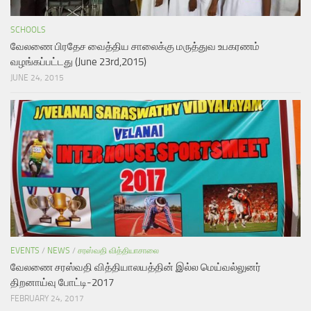
SCHOOLS
வேலணை பிரதேச வைத்திய சாலைக்கு மருத்துவ உபகரணம்
வழங்கப்பட்டது (June 23rd,2015)
JUNE 24, 2015
EVENTS
/
NEWS
/
சரஸ்வதி வித்தியாசாலை
வேலணை சரஸ்வதி வித்தியாலயத்தின் இல்ல மெய்வல்லுனர்
திறனாய்வு போட்டி-2017
FEBRUARY 24, 2017