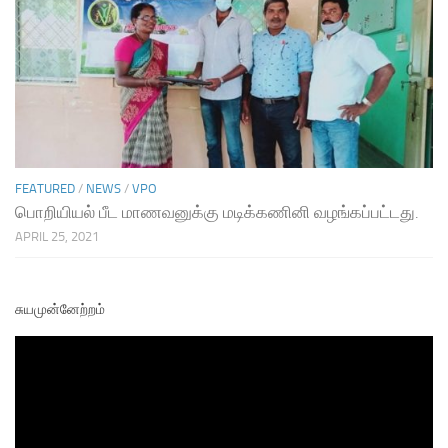
FEATURED
/
NEWS
/
VPO
பொறியியல் பீட மாணவனுக்கு மடிக்கணினி வழங்கப்பட்டது.
APRIL 25, 2021
சுயமுன்னேற்றம்