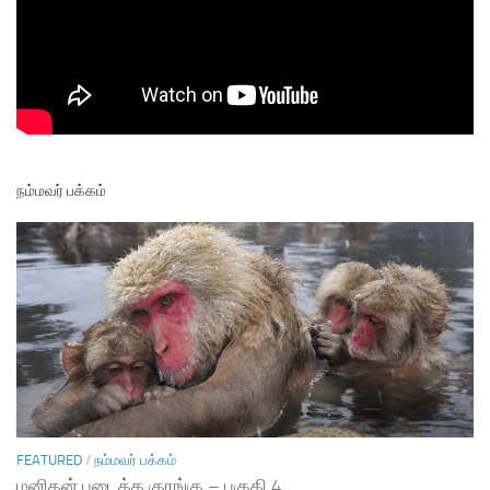
நம்மவர் பக்கம்
FEATURED
/
நம்மவர் பக்கம்
மனிதன் படைத்த குரங்கு – பகுதி 4