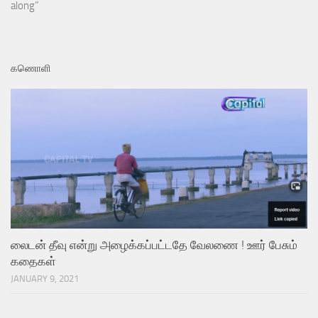
along”
கணொளி
லைடன் தீவு என்று அழைக்கப்பட்டதே வேலணை ! ஊர் பேசும்
கதைகள்
JANUARY 9, 2021