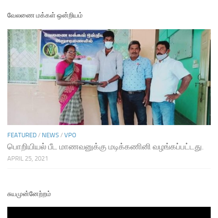
வேலணை மக்கள் ஒன்றியம்
FEATURED
/
NEWS
/
VPO
பொறியியல் பீட மாணவனுக்கு மடிக்கணினி வழங்கப்பட்டது.
APRIL 25, 2021
சுயமுன்னேற்றம்