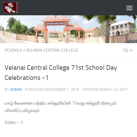
Skip to content
SCHOOLS
/
VELANAI CENTRAL COLLEGE
0
Velanai Central College 71st School Day
Celebrations -1
BY
ADMIN
· PUBLISHED
NOVEMBER 7, 2016
· UPDATED
MARCH 23, 2017
யாழ்.வேலணை மத்திய கல்லூரியின் 71வது கல்லூரி தினமும்
பரிசளிப்பு விழாவும்
Video – 1