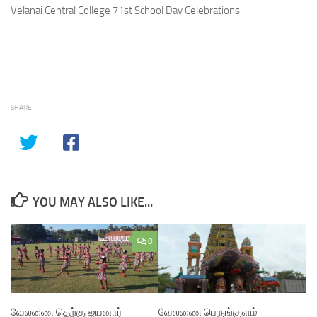
Velanai Central College 71st School Day Celebrations
SHARE
YOU MAY ALSO LIKE...
0
வேலணை தெற்கு ஐயனார்
வேலணை பெருங்குளம்