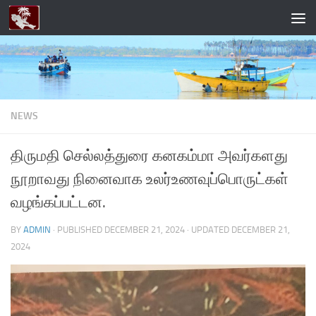
Skip to content
NEWS
திருமதி செல்லத்துரை கனகம்மா அவர்களது
நூறாவது நினைவாக உலர்உணவுப்பொருட்கள்
வழங்கப்பட்டன.
BY
ADMIN
· PUBLISHED
DECEMBER 21, 2024
· UPDATED
DECEMBER 21,
2024