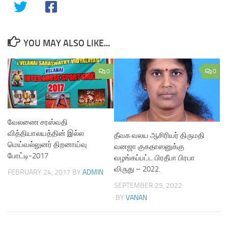
YOU MAY ALSO LIKE...
0
0
வேலணை சரஸ்வதி
வித்தியாலயத்தின் இல்ல
தீவக வலய ஆசிரியர் திருமதி
மெய்வல்லுனர் திறனாய்வு
வனஜா குகதாஸனுக்கு
போட்டி-2017
வழங்கப்பட்ட பிரதீபா பிரபா
விருது – 2022.
FEBRUARY 24, 2017
BY
ADMIN
SEPTEMBER 25, 2022
BY
VANAN