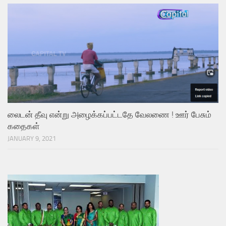
லைடன் தீவு என்று அழைக்கப்பட்டதே வேலணை ! ஊர் பேசும்
கதைகள்
JANUARY 9, 2021