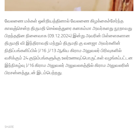
வேலணை மக்கள் ஒன்றியத்தினால் வேலணை கிழக்கைச்சேர்ந்த
காலஞ்சென்ற திருமதி செல்லத்துரை கனகம்மா அவர்களது நூறாவது
பிறந்ததின நினைவாக (09.12.2024) இன்று அவரின் பிள்ளைகளான
திருமதி வி இந்திராவதி மற்றும் திருமதி கு வனஜா அவர்களின்
நிதிப்பங்களிப்பில் J/16 ,J/13 ஆகிய கிராம அலுவலர் பிரிவுகளில்
வசிக்கும் 24 குடும்பங்களுக்கு உலர்உணவுப்பொருட்கள் வழங்கப்பட்டன
இந்நிகழ்வு J/16 கிராம அலுவலர் அலுவலகத்தில் கிராம அலுவலரின்
பிரசன்னத்துடன் இடம்பெற்றது.
SHARE