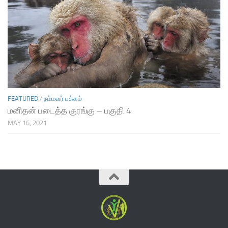
FEATURED
/
நம்மவர் பக்கம்
மனிதன் படைத்த குரங்கு – பகுதி 4
MAY 16, 2021