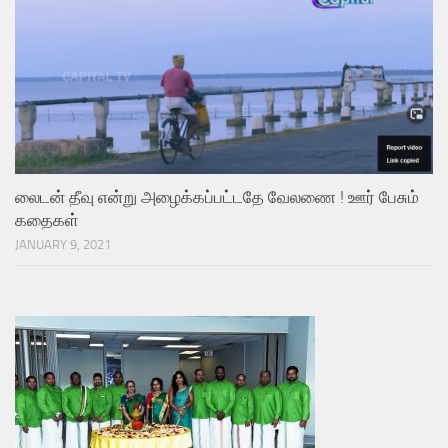
லைடன் தீவு என்று அழைக்கப்பட்டதே வேலணை ! ஊர் பேசும்
கதைகள்
JANUARY 9, 2021