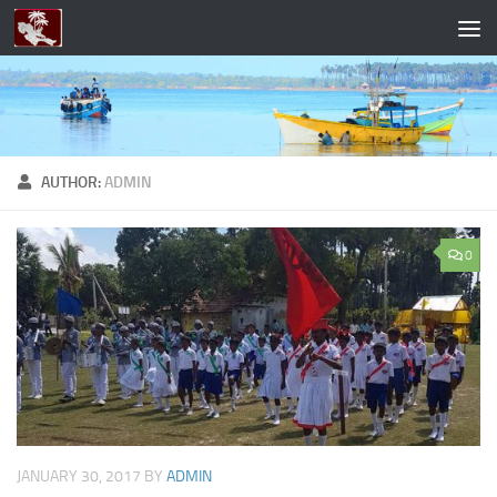
Skip to content
AUTHOR:
ADMIN
0
JANUARY 30, 2017
BY
ADMIN