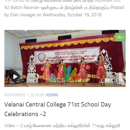
15-10-2016 அன்று ரொரன்டோவில் நடைபெற்ற VELANAI O/L
92 Batch Reunion-ஒன்றுகூடல் நிகழ்வின் படத்தொகுப்பு Posted
by Elan Vasagar on Wednesday, October 19, 2016
0
NOVEMBER 7, 2016
BY
ADMIN
Velanai Central College 71st School Day
Celebrations -2
Video – 2 யாழ்.வேலணை மத்திய கல்லூரியின் 71வது கல்லூரி