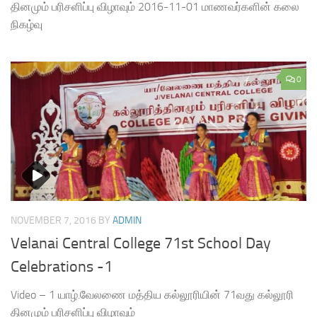
தினமும் பரிசளிப்பு விழாவும் 2016-11-01 மாணவர்களின் கலை
நிகழ்வு
0
NOVEMBER 7, 2016
BY
ADMIN
Velanai Central College 71st School Day
Celebrations -1
Video – 1 யாழ்.வேலணை மத்திய கல்லூரியின் 71வது கல்லூரி
தினமும் பரிசளிப்பு விழாவும்