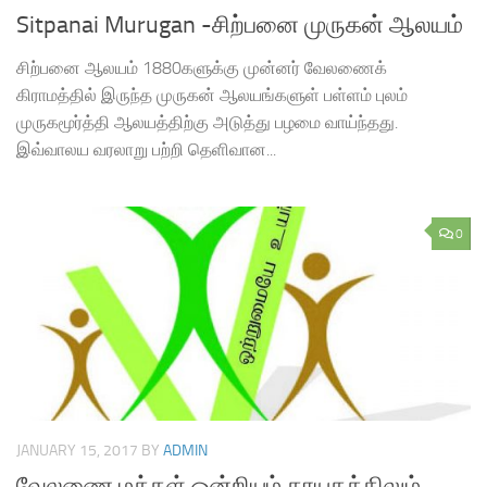
Sitpanai Murugan -சிற்பனை முருகன் ஆலயம்
சிற்பனை ஆலயம் 1880களுக்கு முன்னர் வேலணைக்
கிராமத்தில் இருந்த முருகன் ஆலயங்களுள் பள்ளம் புலம்
முருகமூர்த்தி ஆலயத்திற்கு அடுத்து பழமை வாய்ந்தது.
இவ்வாலய வரலாறு பற்றி தெளிவான...
0
JANUARY 15, 2017
BY
ADMIN
வேலணை மக்கள் ஒன்றியம் தாயகத்திலும்