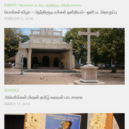
EVENTS
/
வேலணை வடக்கு ஆத்திசூடி வித்தியாசாலை
பொங்கல் விழா – ஆத்திசூடி மக்கள் ஒன்றியம்- ஒளி பட தொகுப்பு
FEBRUARY 6, 2018
SCHOOLS
அமெரிக்கன் மிஷன் தமிழ் கலவன் பாடசாலை
MARCH 17, 2019