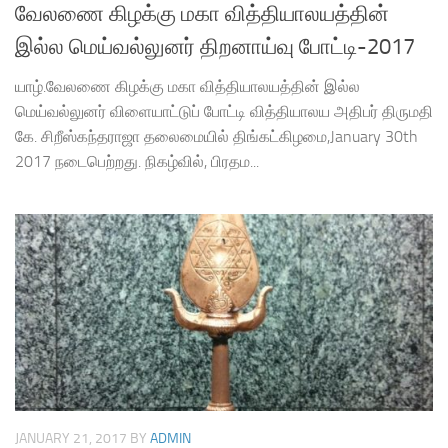
வேலணை கிழக்கு மகா வித்தியாலயத்தின்
இல்ல மெய்வல்லுனர் திறனாய்வு போட்டி-2017
யாழ்.வேலணை கிழக்கு மகா வித்தியாலயத்தின் இல்ல
மெய்வல்லுனர் விளையாட்டுப் போட்டி வித்தியாலய அதிபர் திருமதி
கே. சிறீஸ்கந்தராஜா தலைமையில் திங்கட்கிழமை,January 30th
2017 நடைபெற்றது. நிகழ்வில், பிரதம...
JANUARY 21, 2017
BY
ADMIN