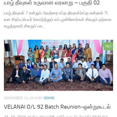
யாழ் தீவுகள் உருவான வரலாறு – பகுதி 02
யாழ் தீவுகள் 7 என்றும் அவற்றை சப்த தீவுகள்(சப்த என்றால் 7)
என சிறப்பு பெயர் கொடுத்தும் எம் முன்னோர்கள் சிலரும் தற்கால
எழுத்தாளர் சிலரும் பல...
0
NOVEMBER 10, 2016
BY
ADMIN
VELANAI O/L 92 Batch Reunion-ஒன்றுகூடல்