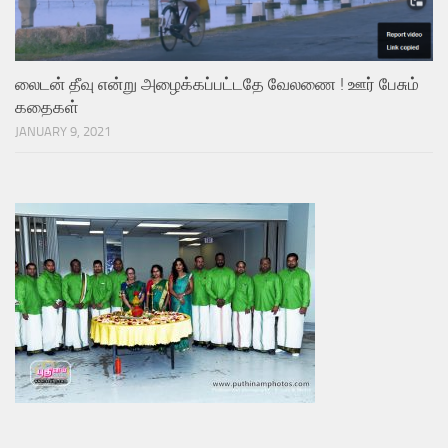
லைடன் தீவு என்று அழைக்கப்பட்டதே வேலணை ! ஊர் பேசும்
கதைகள்
JANUARY 9, 2021