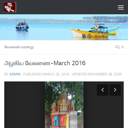
Skip to content
வேலணை வரலாறு
0
அழகிய வேலணை-March 2016
BY
ADMIN
· PUBLISHED
MARCH 26, 2016
· UPDATED
NOVEMBER 28, 2020