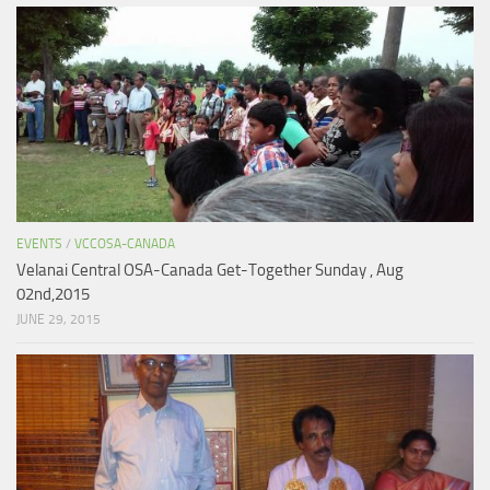
EVENTS
/
VCCOSA-CANADA
Velanai Central OSA-Canada Get-Together Sunday , Aug
02nd,2015
JUNE 29, 2015