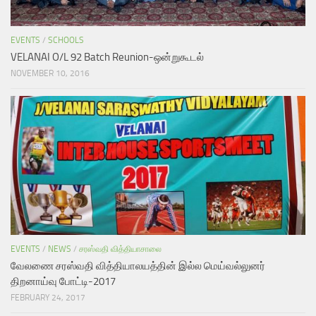
EVENTS
/
SCHOOLS
VELANAI O/L 92 Batch Reunion-ஒன்றுகூடல்
NOVEMBER 10, 2016
EVENTS
/
NEWS
/
சரஸ்வதி வித்தியாசாலை
வேலணை சரஸ்வதி வித்தியாலயத்தின் இல்ல மெய்வல்லுனர்
திறனாய்வு போட்டி-2017
FEBRUARY 24, 2017