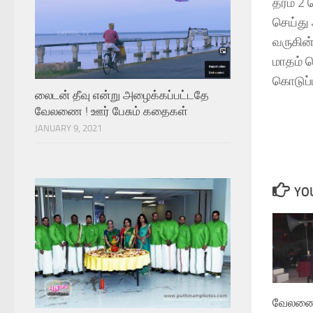
தரம் 2
செய்து
வருகின
மாதம் 
கொடுப்
லைடன் தீவு என்று அழைக்கப்பட்டதே
வேலணை ! ஊர் பேசும் கதைகள்
JANUARY 9, 2021
YOU
வேலணை