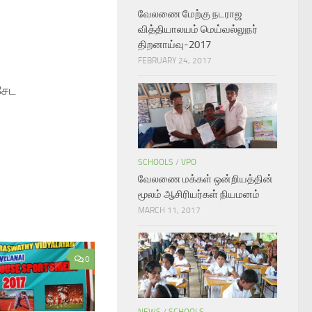
வேலணை மேற்கு நடராஜ
வித்தியாலயம் மெய்வல்லுநர்
திறனாய்வு-2017
FEBRUARY 24, 2017
சேட
SCHOOLS
/
VPO
வேலணை மக்கள் ஒன்றியத்தின்
மூலம் ஆசிரியர்கள் நியமனம்
MARCH 11, 2017
0