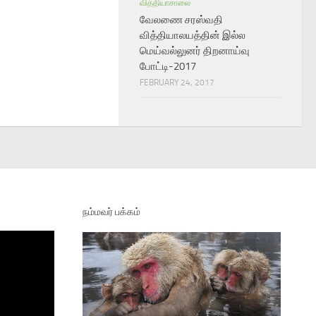
வித்தியாசாலை
வேலணை சரஸ்வதி
வித்தியாலயத்தின் இல்ல
மெய்வல்லுனர் திறனாய்வு
போட்டி-2017
FEBRUARY 24, 2017
நம்மவர் பக்கம்