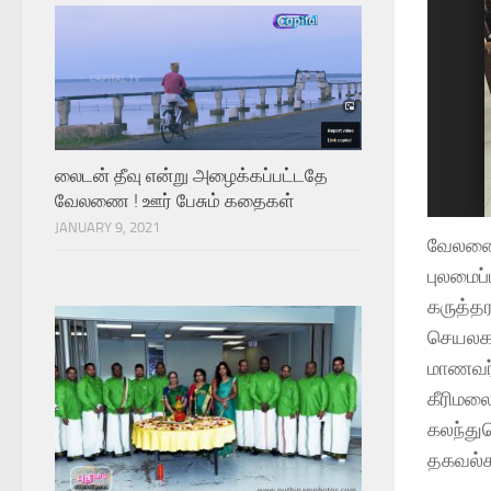
லைடன் தீவு என்று அழைக்கப்பட்டதே
வேலணை ! ஊர் பேசும் கதைகள்
1
2
3
4
5
6
7
8
9
10
11
12
13
14
15
JANUARY 9, 2021
வேலணை 
புலமைப்
கருத்த
செயலக ம
மாணவர்
கீரிமல
கலந்து
தகவல்க