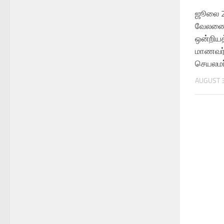
ஜூலை 2
வேலணை
ஒன்றியத
மாணவர
செயலமர
AUGUST 3