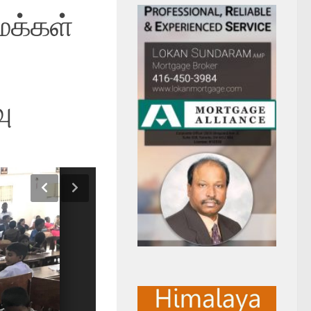
க்கள்
ு