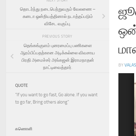
NEXT STORY
ஜூ
தொடர்ந்து நடைபெற்றுவரும் வேலணை –
கனடா ஒன்றியத்தினால் நடாத்தப்படும்
விசேட வகுப்பு.
ஒன்
PREVIOUS STORY
மா
தெங்கங்குளம் புனரமைப்பு பணிகளை
ஆரம்பிப்பதற்கான அடிக்கல்லை விவசாய
பிரதி அமைச்சர் அங்கஜன் இராமநாதன்
BY
VALA
நாட்டிவைத்தார்.
ext
QUOTE
“If you want to go fast, Go alone. If you want
to go far, Bring others along”
கணொளி