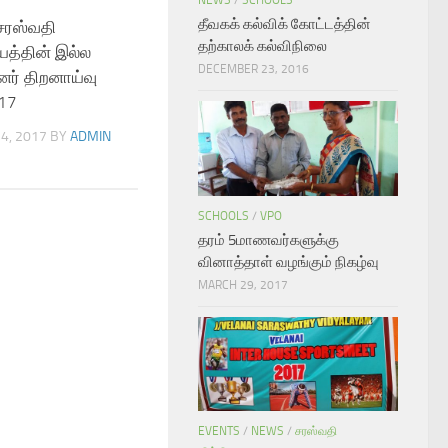
NEWS
/
SCHOOLS
தீவகக் கல்விக் கோட்டத்தின்
ரஸ்வதி
தற்காலக் கல்விநிலை
யத்தின் இல்ல
DECEMBER 23, 2016
னர் திறனாய்வு
17
4, 2017
BY
ADMIN
SCHOOLS
/
VPO
தரம் 5மாணவர்களுக்கு
வினாத்தாள் வழங்கும் நிகழ்வு
MARCH 29, 2017
EVENTS
/
NEWS
/
சரஸ்வதி