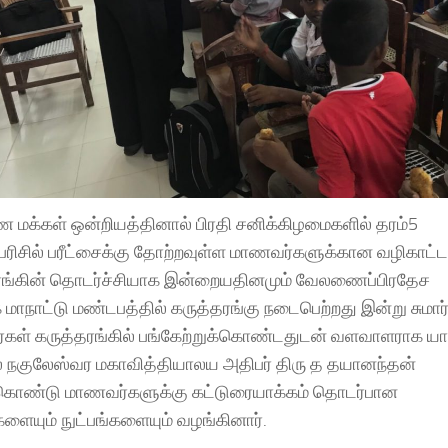
மக்கள் ஒன்றியத்தினால் பிரதி சனிக்கிழமைகளில் தரம்5
பரிசில் பரீட்சைக்கு தோற்றவுள்ள மாணவர்களுக்கான வழிகாட்ட
ரங்கின் தொடர்ச்சியாக இன்றையதினமும் வேலணைப்பிரதேச
ாநாட்டு மண்டபத்தில் கருத்தரங்கு நடைபெற்றது இன்று சுமார
கள் கருத்தரங்கில் பங்கேற்றுக்கொண்டதுடன் வளவாளராக யா
ை நகுலேஸ்வர மகாவித்தியாலய அதிபர் திரு த தயானந்தன்
கொண்டு மாணவர்களுக்கு கட்டுரையாக்கம் தொடர்பான
ளையும் நுட்பங்களையும் வழங்கினார்.