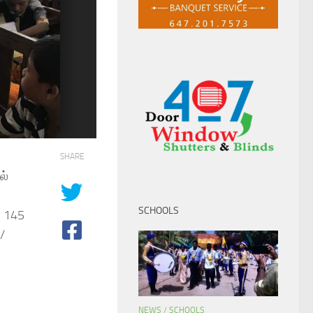
SHARE
ல்
SCHOOLS
் 145
/
NEWS
/
SCHOOLS