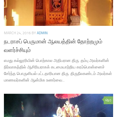
MARCH 24, 2016
BY
ADMIN
நடராசப் பெருமான் ஆலயத்தின் தோற்றமும்
வளர்ச்சியும்
எமது கல்லூரியின் பொற்கால அதிபரான திரு. தம்பு அவர்களின்
நிர்வாகத்தில் ஆசிரியராகக் கடமையாற்றிய கரம்பொன்னைச்
சேர்ந்த பொருளியல் பட்டதாரியான திரு. திருநீலகண்டம் அவர்கள்
மாணவர்களின் ஆன்மிக உணர்வை...
0