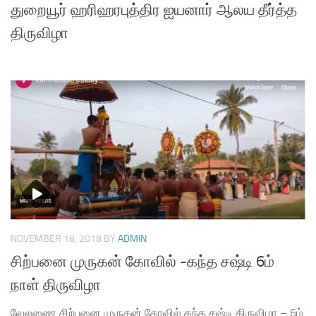
துறையூர் ஹரிஹரபுத்திர ஐயனார் ஆலய தீர்த்த
திருவிழா
NOVEMBER 18, 2018
BY
ADMIN
சிற்பனை முருகன் கோவில் -கந்த சஷ்டி 6ம்
நாள் திருவிழா
வேலணை சிற்பனை முருகன் கோவில் கந்த சஷ்டி திருவிழா – 6ம்