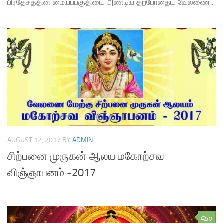
பிரதேசத்தின் மையப்பகுதியை அண்டிய தற்போதைய வேலணை...
AUGUST 12, 2017
BY
ADMIN
சிற்பனை முருகன் ஆலய மகோற்சவ
விஞ்ஞாபனம் -2017
0