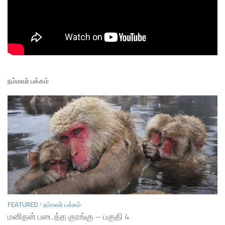
நம்மவர் பக்கம்
FEATURED
/
நம்மவர் பக்கம்
மனிதன் படைத்த குரங்கு – பகுதி 4