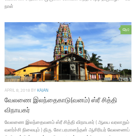
நாள்
0
APRIL 8, 2018
BY
KAJAN
வேலணை இலந்தைகாடு(வனம்) ஸ்ரீ சித்தி
விநாயகர்
வேலணை இலந்தைவனம் ஸ்ரீ சித்தி விநாயகர் ( ஆலய வரலாறும்
வளர்ச்சி நிலையும் ) திரு. கோ.பரமானந்தன் ஆசிரியர் வேலணைப்