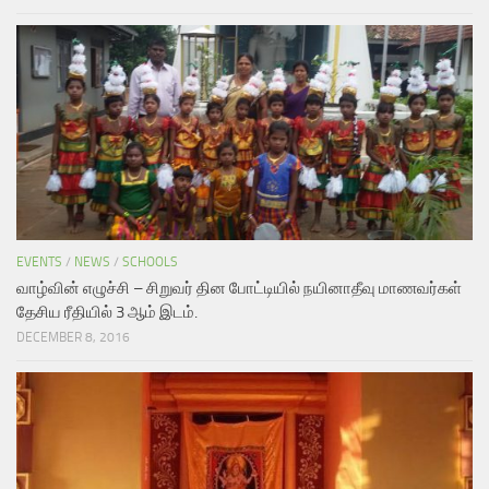
EVENTS
/
NEWS
/
SCHOOLS
வாழ்வின் எழுச்சி – சிறுவர் தின போட்டியில் நயினாதீவு மாணவர்கள்
தேசிய ரீதியில் 3 ஆம் இடம்.
DECEMBER 8, 2016