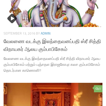
SEPTEMBER 13, 2016
BY
ADMIN
வேலணை வடக்கு இலந்தைவனப்பதி ஸ்ரீ சித்தி
விநாயகர் ஆலய கும்பாபிசேகம்
வேலணை வடக்கு இலந்தைவனப்பதி ஸ்ரீ சித்தி விநாயகர் ஆலய
கும்பாபிசேகம் மற்றும் பஞ்சதள இராஜகோபுர கலச கும்பாபிசேகம்
தொடர்பான காணொளி!!
0