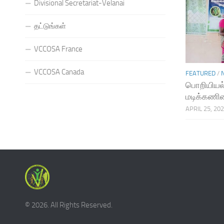
Divisional Secretariat-Velanai
தட்டுங்கள்
VCCOSA France
VCCOSA Canada
FEATURED
/
பொறியியல்
மடிக்கணின
APRIL 25, 20
© 2026. All Rights Reserved.