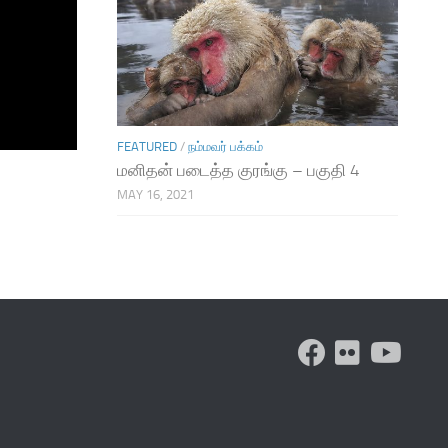
FEATURED
/
நம்மவர் பக்கம்
மனிதன் படைத்த குரங்கு – பகுதி 4
MAY 16, 2021