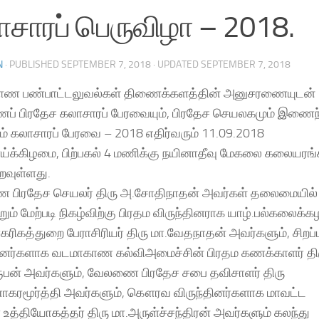
சாரப் பெருவிழா – 2018.
N
· PUBLISHED
SEPTEMBER 7, 2018
· UPDATED
SEPTEMBER 7, 2018
ண பண்பாட்டலுவல்கள் திணைக்களத்தின் அனுசரணையுடன்
் பிரதேச கலாசாரப் பேரவையும், பிரதேச செயலகமும் இணைந
ம் கலாசாரப் பேரவை – 2018 எதிர்வரும் 11.09.2018
ய்க்கிழமை, பிற்பகல் 4 மணிக்கு நயினாதீவு மேகலை கலையரங்க
வுள்ளது.
பிரதேச செயலர் திரு அ.சோதிநாதன் அவர்கள் தலைமையில்
ம் மேற்படி நிகழ்விற்கு பிரதம விருந்தினராக யாழ்.பல்கலைக்
கரிகத்துறை பேராசிரியர் திரு மா.வேதநாதன் அவர்களும், சிறப்ப
தினர்களாக வடமாகாண கல்விஅமைச்சின் பிரதம கணக்காளர் தி
ூபன் அவர்களும், வேலணை பிரதேச சபை தவிசாளர் திரு
ாகரமூர்த்தி அவர்களும், கௌரவ விருந்தினர்களாக மாவட்ட
உத்தியோகத்தர் திரு மா.அருள்ச்சந்திரன் அவர்களும் கலந்து