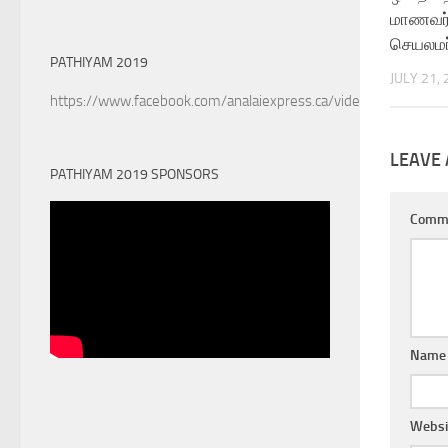
மாணவர
செயலமர
PATHIYAM 2019
JULY 21,
https://www.facebook.com/analaiexpress.ca/videos/6022890
LEAVE 
PATHIYAM 2019 SPONSORS
Comm
Name
Websi