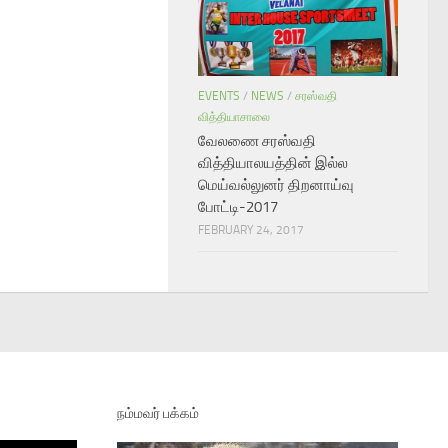
EVENTS
/
NEWS
/
சரஸ்வதி
வித்தியாசாலை
வேலணை சரஸ்வதி
வித்தியாலயத்தின் இல்ல
மெய்வல்லுனர் திறனாய்வு
போட்டி-2017
FEBRUARY 24, 2017
நம்மவர் பக்கம்