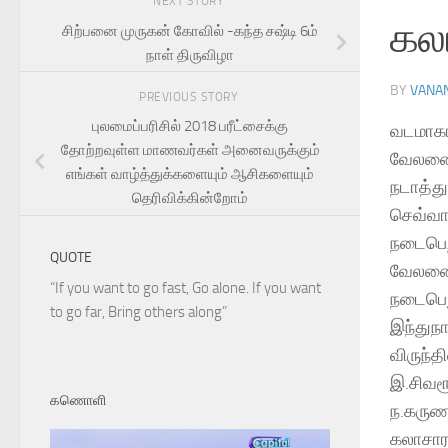
NEXT STORY
கலா
சிற்பனை முருகன் கோவில் -கந்த சஷ்டி 6ம்
நாள் திருவிழா
BY
VANA
PREVIOUS STORY
புலமைப்பரிசில் 2018 பரீட்சைக்கு
வடமாகா
தோற்றவுள்ள மாணவர்கள் அனைவருக்கும்
வேலணைப
எங்கள் வாழ்த்துக்களையும் ஆசிகளையும்
நடாத்து
தெரிவிக்கின்றோம்
செவ்வா
நடைபெற
QUOTE
வேலணை 
“If you want to go fast, Go alone. If you want
நடைபெறு
to go far, Bring others along”
இந்துநா
விருந்
இ.சிவர
கணொளி
ந.கருண
கலாசார 