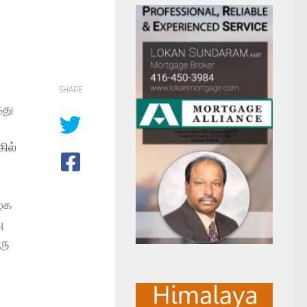
SHARE
்து
ில்
கழக
ு
ரு