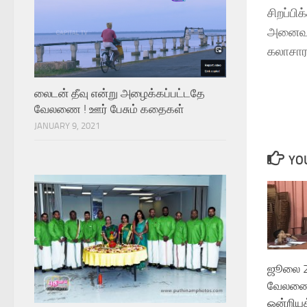
சிறப்பி
அனைவரை
கலாசார
லைடன் தீவு என்று அழைக்கப்பட்டதே
வேலணை ! ஊர் பேசும் கதைகள்
JANUARY 9, 2021
YOU
ஜூலை 2
வேலணை
ஒன்றியத