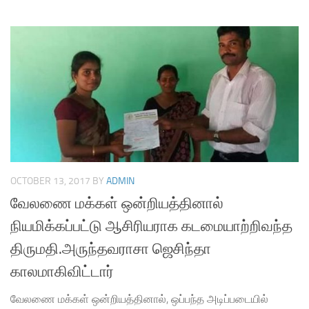
OCTOBER 13, 2017
BY
ADMIN
வேலணை மக்கள் ஒன்றியத்தினால்
நியமிக்கப்பட்டு ஆசிரியராக கடமையாற்றிவந்த
திருமதி.அருந்தவராசா ஜெசிந்தா
காலமாகிவிட்டார்
வேலணை மக்கள் ஒன்றியத்தினால், ஒப்பந்த அடிப்படையில்