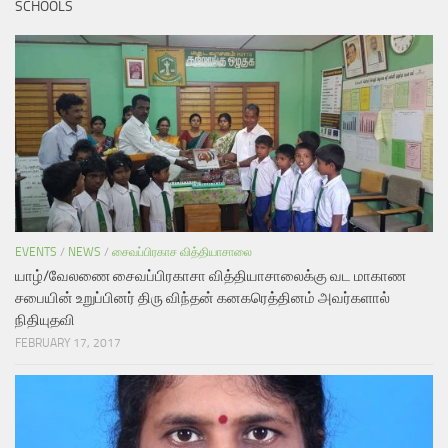
SCHOOLS
EVENTS
/
NEWS
/
சைவப்பிரகாச வித்தியாசாலை
யாழ்/வேலணை சைவப்பிரகாசா வித்தியாசாலைக்கு வட மாகாண
சபையின் உறுப்பினர் திரு விந்தன் கனகரெத்தினம் அவர்களால்
நிதியுதவி
FEBRUARY 17, 2017