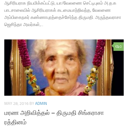
ஆசிரியராக நியமிக்கப்பட்டு, யா/வேலணை செட்டிபுலம் அ.த.க
பாடசாலையில் ஆசிரியராகக் கடமையாற்றிவந்த, வேலணை
அம்பிகைநகர் கண்ணாபுரத்தைச்சேர்ந்த திருமதி. அருந்தவராசா
ஜெசிந்தா அவர்கள்,...
0
MAY 28, 2016
BY
ADMIN
மரண அறிவித்தல் – திருமதி சிங்கராசா
ரத்தினம்