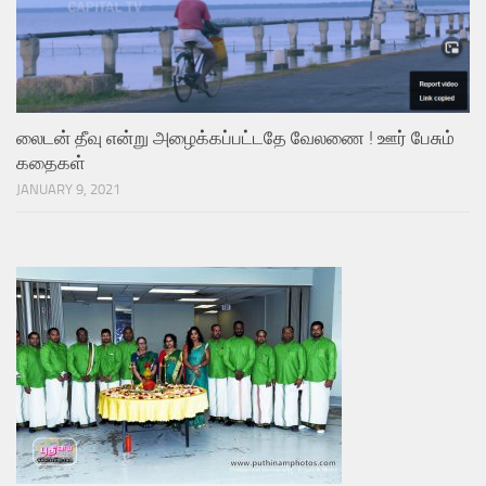
லைடன் தீவு என்று அழைக்கப்பட்டதே வேலணை ! ஊர் பேசும்
கதைகள்
JANUARY 9, 2021