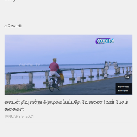
கணொளி
லைடன் தீவு என்று அழைக்கப்பட்டதே வேலணை ! ஊர் பேசும்
கதைகள்
JANUARY 9, 2021