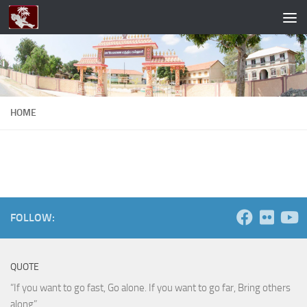
Skip to content
HOME
FOLLOW:
QUOTE
“If you want to go fast, Go alone. If you want to go far, Bring others
along”