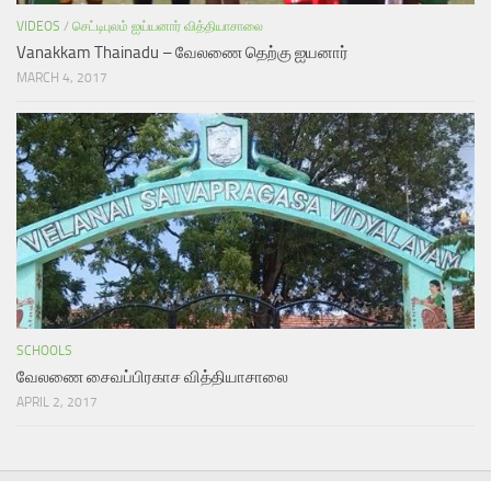
VIDEOS
/
செட்டிபுலம் ஐய்யனார் வித்தியாசாலை
Vanakkam Thainadu – வேலணை தெற்கு ஐயனார்
MARCH 4, 2017
SCHOOLS
வேலணை சைவப்பிரகாச வித்தியாசாலை
APRIL 2, 2017