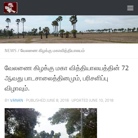
Skip to content
NEWS
/
வேலணை கிழக்கு மகாவித்தியாலயம்
வேலணை கிழக்கு மகா வித்தியாலயத்தின் 72
ஆவது பாடசாலைத்தினமும், பரிசளிப்பு
விழாவும்.
BY
VANAN
· PUBLISHED
JUNE 8, 2018
· UPDATED
JUNE 10, 2018