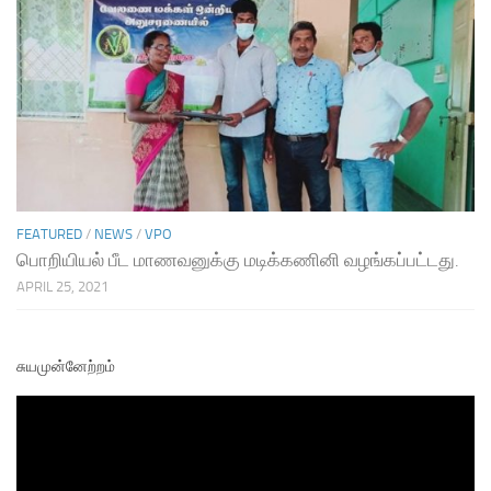
FEATURED
/
NEWS
/
VPO
பொறியியல் பீட மாணவனுக்கு மடிக்கணினி வழங்கப்பட்டது.
APRIL 25, 2021
சுயமுன்னேற்றம்