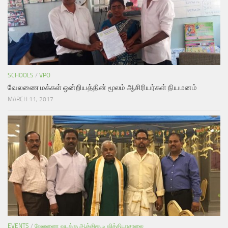
SCHOOLS
/
VPO
வேலணை மக்கள் ஒன்றியத்தின் மூலம் ஆசிரியர்கள் நியமனம்
MARCH 11, 2017
EVENTS
/
வேலணை வடக்கு ஆத்திசூடி வித்தியாசாலை