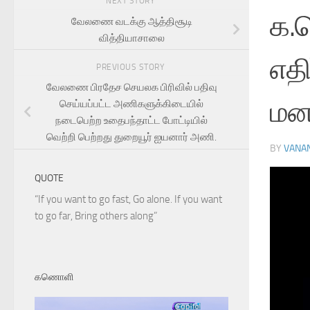
NEXT STORY
க.
வேலணை வடக்கு ஆத்திசூடி
வித்தியாசாலை
எதி
PREVIOUS STORY
வேலணை பிரதேச செயலக பிரிவில் பதிவு
மன
செய்யப்பட்ட அணிகளுக்கிடையில்
நடைபெற்ற உதைபந்தாட்ட போட்டியில்
வெற்றி பெற்றது துறையூர் ஐயனார் அணி.
BY
VANA
QUOTE
“If you want to go fast, Go alone. If you want
to go far, Bring others along”
கணொளி