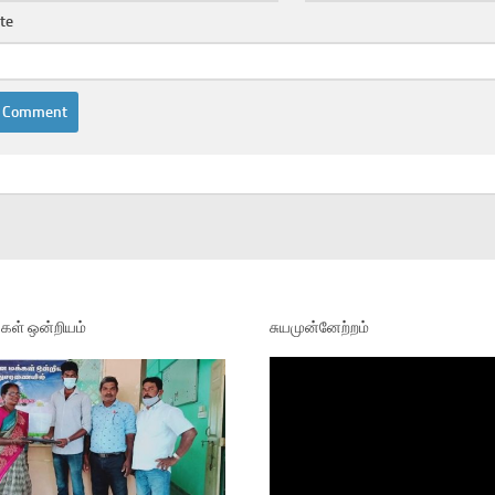
te
ள் ஒன்றியம்
சுயமுன்னேற்றம்