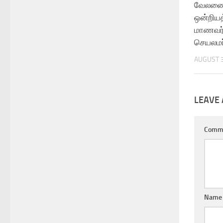
வேலணை
ஒன்றியத
மாணவர
செயலமர
AUGUST 3
LEAVE 
Comm
Name