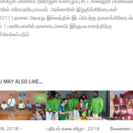
ைக்கழக மாணவி) நிரோஜன் (கொழும்பு சட்டக்கல்லூரி மாணவன்
ின் சகோதரியுமாவார். அன்னாரின் இறுதிக்கிரியைகள்
.2017 ) நாளை அவரது இல்லத்தில் இடம்பெற்று தகனக்கிரியைக
் 1 மணியளவில் தாளையம்காடு இந்துமயானத்திற்கு
10528954/
ச்செல்லப்படும்.
 MAY ALSO LIKE...
0
8, 2018 –
பதியம் கலை விழா- 2019
வேலணை மத