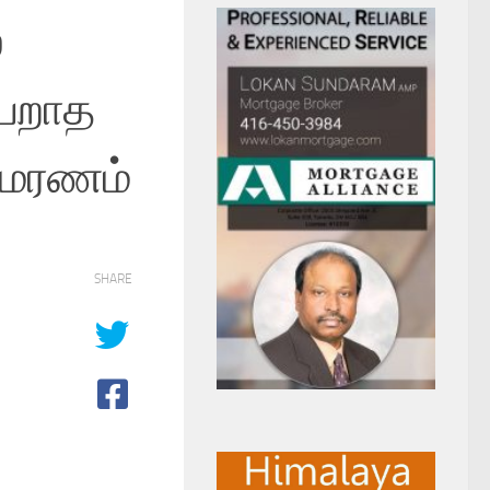
்
பெறாத
லமரணம்
SHARE