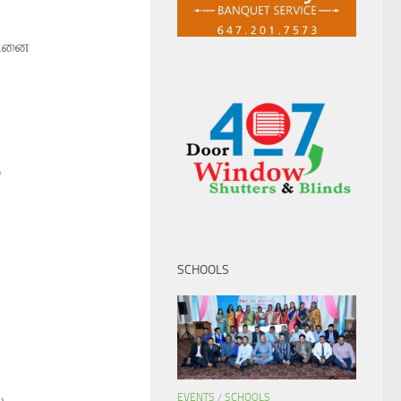
தினை
்
.
SCHOOLS
EVENTS
/
SCHOOLS