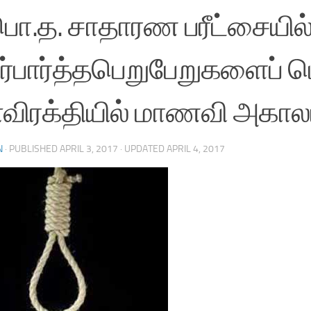
பொ.த. சாதாரண பரீட்சையில
ர்பார்த்தபெறுபேறுகளைப் 
விரக்தியில் மாணவி அகா
N
· PUBLISHED
APRIL 3, 2017
· UPDATED
APRIL 4, 2017