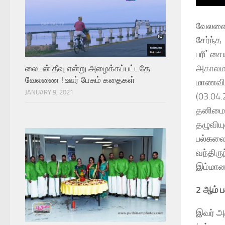
வேலணை 
சேர்ந்
பரீட்சை
அகாலமர
லைடன் தீவு என்று அழைக்கப்பட்டதே
வேலணை ! ஊர் பேசும் கதைகள்
மாணவிய
JANUARY 9, 2021
(03.04
தனிமைய
தழுவியு
பல்கலைக
வந்திர
இம்மாண
2 ஆம் பத
இவர் அர