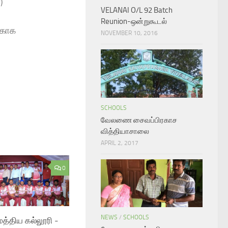
)
VELANAI O/L 92 Batch
Reunion-ஒன்றுகூடல்
்காக
NOVEMBER 10, 2016
SCHOOLS
வேலணை சைவப்பிரகாச
வித்தியாசாலை
APRIL 2, 2017
0
NEWS
/
SCHOOLS
்திய கல்லூரி -