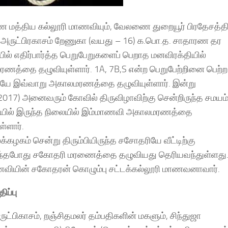
மத்திய கல்லூரி மாணவியும், வேலணை துறையூர் பிரதேசத்
த அருட்பிரகாசம் றேணுகா (வயது – 16) க.பொ.த. சாதாரண தர
யில் எதிர்பார்த்த பெறுபேறுகளைப் பெறாத மனவிரக்தியில்
ணத்தை தழுவியுள்ளார். 1A, 7B,S என்ற பெறுபேற்றினை பெற்ற
ே இவ்வாறு அகாலமரணத்தை தழுவியுள்ளார். இன்று
.2017) அனைவரும் கோவில் திருவிழாவிற்கு சென்றிருந்த சமயம
ில் இருந்த நிலையில் இம்மாணவி அகாலமரணத்தை
ள்ளார்.
்கழகம் சென்று திரும்பியிருந்த சசோதரியே வீட்டிற்கு
ுந்தபோது சகோதரி மரணைத்தை தழுவியது தெரியவந்துள்ளது
வியின் சகோதரன் கொழும்பு சட்டக்கல்லூரி மாணவனாவார்.
ிப்பு
ுட்பிகாசம், றஞ்சிதமலர் தம்பதிகளின் மகளும், சிந்துஜா