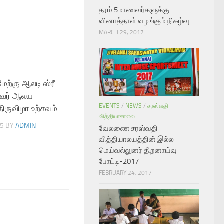
தரம் 5மாணவர்களுக்கு
வினாத்தாள் வழங்கும் நிகழ்வு
MARCH 29, 2017
்கு ஆலடி ஸ்ரீ
0
வர் ஆலய
EVENTS
/
NEWS
/
சரஸ்வதி
ிருவிழா உற்சவம்
வித்தியாசாலை
15
BY
ADMIN
வேலணை சரஸ்வதி
வித்தியாலயத்தின் இல்ல
மெய்வல்லுனர் திறனாய்வு
போட்டி-2017
FEBRUARY 24, 2017