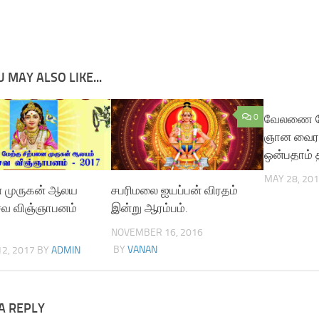
10528954/
 MAY ALSO LIKE...
0
வேலணை மேற
ஞான வைர
ஒன்பதாம் த
MAY 28, 20
ை முருகன் ஆலய
சபரிமலை ஐயப்பன் விரதம்
வ விஞ்ஞாபனம்
இன்று ஆரம்பம்.
NOVEMBER 16, 2016
BY
VANAN
2, 2017
BY
ADMIN
A REPLY