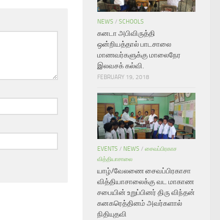
NEWS
/
SCHOOLS
கனடா அபிவிருத்தி
ஒன்றியத்தால் பாடசாலை
மாணவர்களுக்கு மாலைநேர
இலவசக் கல்வி.
FEBRUARY 19, 2018
EVENTS
/
NEWS
/
சைவப்பிரகாச
வித்தியாசாலை
யாழ்/வேலணை சைவப்பிரகாசா
வித்தியாசாலைக்கு வட மாகாண
சபையின் உறுப்பினர் திரு விந்தன்
கனகரெத்தினம் அவர்களால்
நிதியுதவி