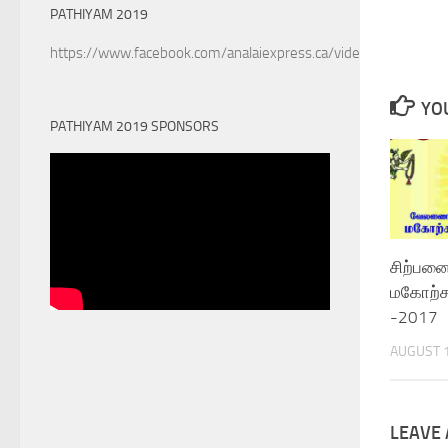
PATHIYAM 2019
https://www.facebook.com/analaiexpress.ca/videos/6022890
YOU
PATHIYAM 2019 SPONSORS
சிற்பன
மகோற்ச
-2017
AUGUST 1
LEAVE 