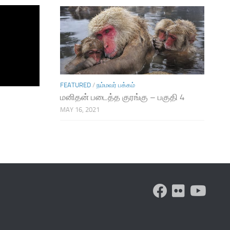
FEATURED
/
நம்மவர் பக்கம்
மனிதன் படைத்த குரங்கு – பகுதி 4
MAY 16, 2021