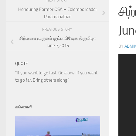
NEXT STORY
சிற
Honouring Former OSA – Colombo leader
Paramanathan
Jun
PREVIOUS STORY
சிற்பனை முருகன் கும்பாபிஷேக திருவிழா
June 7,2015
BY
ADMI
ext
QUOTE
“If you want to go fast, Go alone. If you want
to go far, Bring others along”
கணொளி